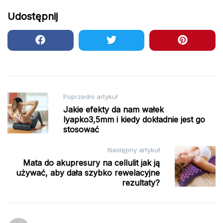
Udostępnij
Nawigacja
Poprzedni artykuł
Jakie efekty da nam wałek
wpisu
lyapko3,5mm i kiedy dokładnie jest go
stosować
Następny artykuł
Mata do akupresury na cellulit jak ją
używać, aby dała szybko rewelacyjne
rezultaty?