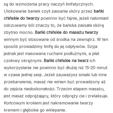
są do wzmożenia pracy naczyń limfatycznych.
Ulokowanie baniek czyli zassanie skóry przez
bańki
chińskie do twarzy
powinno być fajnie, jeżeli natomiast
odczuwamy ból znaczy to, że bańska zassała skórę
zbytnio mocno.
Bańki chińskie do masażu twarzy
winnym być stosowane od środka na zewnątrz. W ten
sposób prowadzimy limfę do jej odpływów. Szyja
jednak jest masowana ruchami podłużnymi, a płat
czołowy okrężnymi.
Bańki chińskie na twarz
ich
wykorzystanie nie powinno być dłużej niż 15-20 minut
w czasie jednej sesji. Jeżeli zauważysz siniaki lub inne
przebarwienia, masaż nie winien być prowadzony aż
do zejścia niedoskonałości. Trzecim etapem masażu,
jest masaż odprężający, który odpręży cie i zrelaksuje.
Końcowym krokiem jest nakremowanie twarzy
kremem i głębokie go wklepanie.