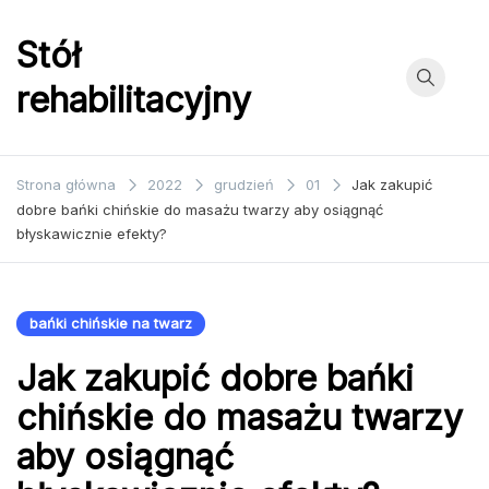
Przejdź
do
Stół
treści
rehabilitacyjny
Strona główna
2022
grudzień
01
Jak zakupić
dobre bańki chińskie do masażu twarzy aby osiągnąć
błyskawicznie efekty?
bańki chińskie na twarz
Jak zakupić dobre bańki
chińskie do masażu twarzy
aby osiągnąć