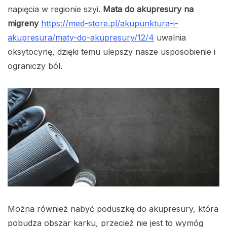
napięcia w regionie szyi.
Mata do akupresury na
migreny
https://med-store.pl/akupunktura-i-
akupresura/maty-do-akupresury/12/4
uwalnia
oksytocynę, dzięki temu ulepszy nasze usposobienie i
ograniczy ból.
Można również nabyć poduszkę do akupresury, która
pobudza obszar karku, przecież nie jest to wymóg