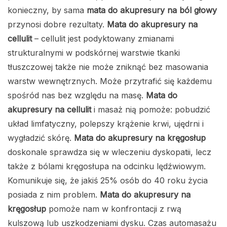
konieczny, by sama
mata do akupresury na ból głowy
przynosi dobre rezultaty.
Mata do akupresury na
cellulit
– cellulit jest podyktowany zmianami
strukturalnymi w podskórnej warstwie tkanki
tłuszczowej także nie może zniknąć bez masowania
warstw wewnętrznych. Może przytrafić się każdemu
spośród nas bez względu na masę.
Mata do
akupresury na cellulit
i masaż nią pomoże: pobudzić
układ limfatyczny, polepszy krążenie krwi, ujędrni i
wygładzić skórę.
Mata do akupresury na kręgosłup
doskonale sprawdza się w wleczeniu dyskopatii, lecz
także z bólami kręgosłupa na odcinku lędźwiowym.
Komunikuje się, że jakiś 25% osób do 40 roku życia
posiada z nim problem.
Mata do akupresury na
kręgosłup
pomoże nam w konfrontacji z rwą
kulszową lub uszkodzeniami dysku. Czas automasażu