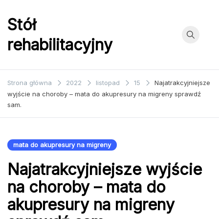
Przejdź
do
Stół
treści
rehabilitacyjny
Strona główna
2022
listopad
15
Najatrakcyjniejsze
wyjście na choroby – mata do akupresury na migreny sprawdź
sam.
mata do akupresury na migreny
Najatrakcyjniejsze wyjście
na choroby – mata do
akupresury na migreny