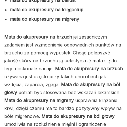
mata do akupresury na cellulit
mata do akupresury na kręgosłup
mata do akupresury na migreny
Mata do akupresury na brzuch
jej zasadniczym
zadaniem jest wzmocnienie odpowiednich punktów na
brzuchu za pomocą wypustek. Chcąc polepszyć
jakość skóry na brzuchu ją uelastycznić mata się do
tego doskonale nadaje.
Mata do akupresury na brzuch
używana jest często przy takich chorobach jak
wzdęcia, zaparcia, zgaga.
Mata do akupresury na ból
głowy
potrafi być stosowana bez wskazań lekarskich.
Mata do akupresury na migreny
usprawnia krążenie
krwi, dzięki czemu ma to bardzo pozytywny wpływ na
bóle migrenowe.
Mata do akupresury na ból głowy
umożliwia na rozluźnienie mięśni i ograniczenie