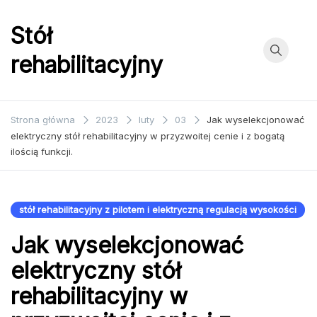
Przejdź
do
Stół
treści
rehabilitacyjny
Strona główna
2023
luty
03
Jak wyselekcjonować
elektryczny stół rehabilitacyjny w przyzwoitej cenie i z bogatą
ilością funkcji.
stół rehabilitacyjny z pilotem i elektryczną regulacją wysokości
Jak wyselekcjonować
elektryczny stół
rehabilitacyjny w