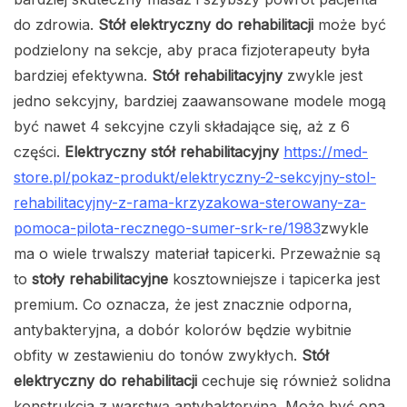
do zdrowia.
Stół elektryczny do rehabilitacji
może być
podzielony na sekcje, aby praca fizjoterapeuty była
bardziej efektywna.
Stół rehabilitacyjny
zwykle jest
jedno sekcyjny, bardziej zaawansowane modele mogą
być nawet 4 sekcyjne czyli składające się, aż z 6
części.
Elektryczny stół rehabilitacyjny
https://med-
store.pl/pokaz-produkt/elektryczny-2-sekcyjny-stol-
rehabilitacyjny-z-rama-krzyzakowa-sterowany-za-
pomoca-pilota-recznego-sumer-srk-re/1983
zwykle
ma o wiele trwalszy materiał tapicerki. Przeważnie są
to
stoły rehabilitacyjne
kosztowniejsze i tapicerka jest
premium. Co oznacza, że jest znacznie odporna,
antybakteryjna, a dobór kolorów będzie wybitnie
obfity w zestawieniu do tonów zwykłych.
Stół
elektryczny do rehabilitacji
cechuje się również solidna
konstrukcja z warstwą antybakteryjną. Może być ona