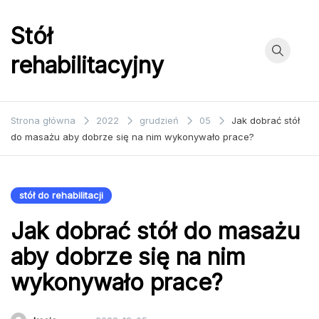
Przejdź
do
Stół
treści
rehabilitacyjny
Strona główna
2022
grudzień
05
Jak dobrać stół
do masażu aby dobrze się na nim wykonywało prace?
stół do rehabilitacji
Jak dobrać stół do masażu
aby dobrze się na nim
wykonywało prace?