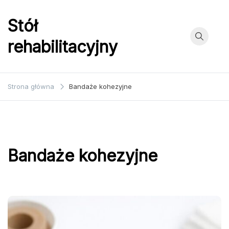
Przejdź
do
Stół
treści
rehabilitacyjny
Strona główna
Bandaże kohezyjne
Bandaże kohezyjne