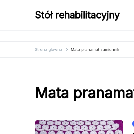
Przejdź
do
Stół rehabilitacyjny
treści
Strona główna
Mata pranamat zamiennik
Mata pranama