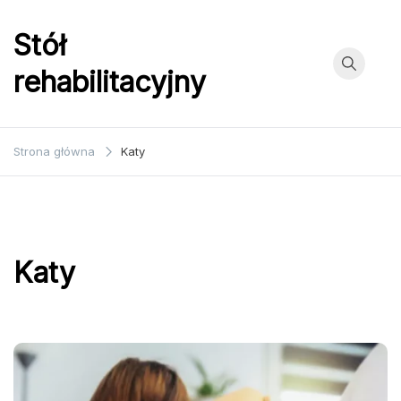
Przejdź
do
Stół
treści
rehabilitacyjny
Strona główna
Katy
Katy