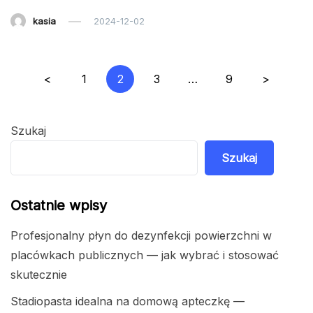
kasia
2024-12-02
Stronicowanie
<
1
2
3
…
9
>
wpisów
Szukaj
Szukaj
Ostatnie wpisy
Profesjonalny płyn do dezynfekcji powierzchni w
placówkach publicznych — jak wybrać i stosować
skutecznie
Stadiopasta idealna na domową apteczkę —